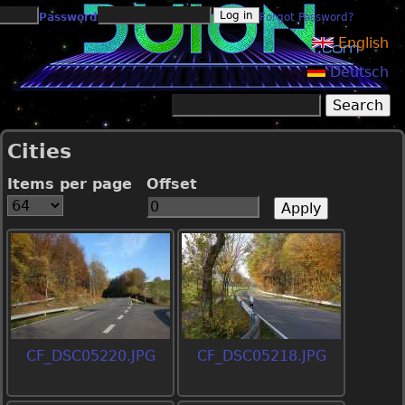
Jump to navigation
Password
Forgot Password?
English
Deutsch
Search
Search form
Cities
Items per page
Offset
CF_DSC05220.JPG
CF_DSC05218.JPG