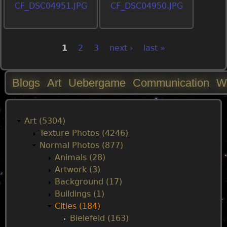
CF_DSC04951.JPG
CF_DSC04950.JPG
1
2
3
next ›
last »
P
a
Blogs
Art
Uebergame
Communication
W
M
g
a
Art (5304)
e
Texture Photos (4246)
i
Normal Photos (877)
s
Animals (28)
n
Artwork (3)
Background (17)
m
Buildings (1)
Cities (184)
e
Bielefeld (163)