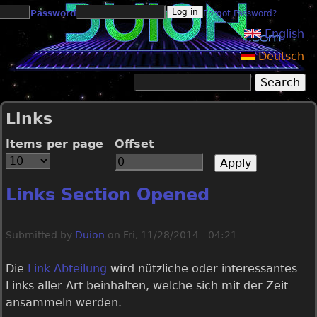
Jump to navigation
Password
Forgot Password?
English
Deutsch
Search
Search form
Links
Items per page
Offset
Links Section Opened
Submitted by
Duion
on
Fri, 11/28/2014 - 04:21
Die
Link Abteilung
wird nützliche oder interessantes
Links aller Art beinhalten, welche sich mit der Zeit
ansammeln werden.