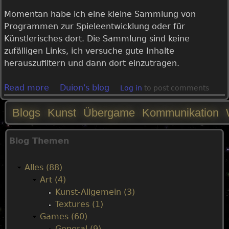
Momentan habe ich eine kleine Sammlung von
Programmen zur Spieleentwicklung oder für
Künstlerisches dort. Die Sammlung sind keine
zufälligen Links, ich versuche gute Inhalte
herauszufiltern und dann dort einzutragen.
Read more
a
Duion's blog
Log in
to post comments
b
Blogs
Kunst
Übergame
Kommunikation
o
u
M
t
Blog Themen
L
a
i
Alles (88)
n
i
Art (4)
k
Kunst-Allgemein (3)
s
n
Textures (1)
S
Games (60)
e
m
General (9)