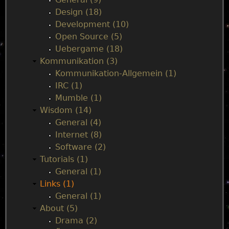
c
Design (18)
t
e
Development (10)
i
Open Source (5)
o
n
Uebergame (18)
n
Kommunikation (3)
O
u
Kommunikation-Allgemein (1)
p
IRC (1)
e
Mumble (1)
n
Wisdom (14)
e
General (4)
d
Internet (8)
Software (2)
Tutorials (1)
General (1)
Links (1)
General (1)
About (5)
Drama (2)